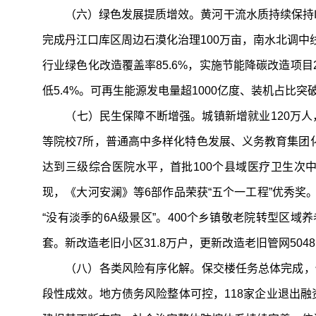
（六）绿色发展提质增效。黄河干流水质持续保持Ⅱ类，
完成丹江口库区周边石漠化治理100万亩，南水北调中线
行业绿色化改造覆盖率85.6%，实施节能降碳改造项目
低5.4%。可再生能源发电量超1000亿度、装机占比突破
（七）民生保障不断增强。城镇新增就业120万人，新
等院校7所，普通高中多样化特色发展、义务教育集团化
达到三级综合医院水平，首批100个县域医疗卫生次
现，《大河安澜》等6部作品荣获“五个一工程”优秀奖
“没有淡季的6A级景区”。400个乡镇敬老院转型区域
套。新改造老旧小区31.8万户，更新改造老旧管网50
（八）各类风险有序化解。保交楼任务总体完成，保交
段性成效。地方债务风险整体可控，118家企业退出融