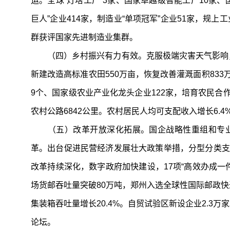
运。全球“灯塔工厂”3家、国家卓越级智能工厂10家、
巨人”企业414家，制造业“单项冠军”企业51家，规上
群获评国家先进制造业集群。
（四）乡村振兴有力有效。克服极端灾害天气影响，粮食
新建改造高标准农田550万亩，恢复改善灌溉面积83
9个、国家级农业产业化龙头企业122家，培育农民合作社
农村公路6842公里。农村居民人均可支配收入增长6.
（五）改革开放深化拓展。国企战略性重组和专业化整
革。出台促进民营经济发展壮大政策举措，分型分类支持
改革持续深化，数字政府加快建设，17项“高效办成一件
场货邮吞吐量突破80万吨，郑州入选全球性国际邮政快
集装箱吞吐量增长20.4%。自贸试验区新设企业2.3万
论坛。